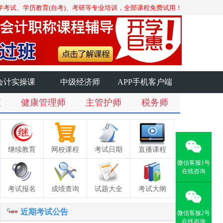
学考试、学历教育(自考)、考研等专业培训，全部课程免费试用！
会计实操课
中级经济师
APP手机客户端
证
健康管理师
主管护师
税务师
继续教育
网校课程
考试日期
直播课程
微信客服1号
在线咨询
考试报名
成绩查询
试题大全
考试大纲
近期考试公告
微信客服2号
在线咨询