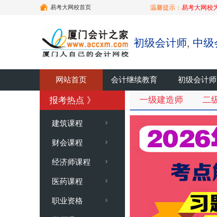
易考大网校首页
温馨提示：
易考大网校
初级会计师
,
中级
网站首页
会计继续教育
初级会计师
一级建造师
二
报考热点 》
建筑课程
财会课程
经济师课程
医药课程
职业资格